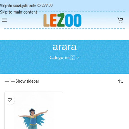
Frete grátis acima de R$ 299,00
Skip to navigation
Skip to main content
arara
Categories
Início
/
Produtos marcados com a tag “arara”
Exibindo um único resultado
Show sidebar