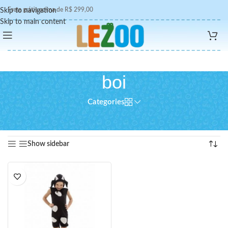
Frete grátis acima de R$ 299,00
Skip to navigation
Skip to main content
boi
Categories
Início
/
Produtos marcados com a tag “boi”
Exibindo um único resultado
Show sidebar