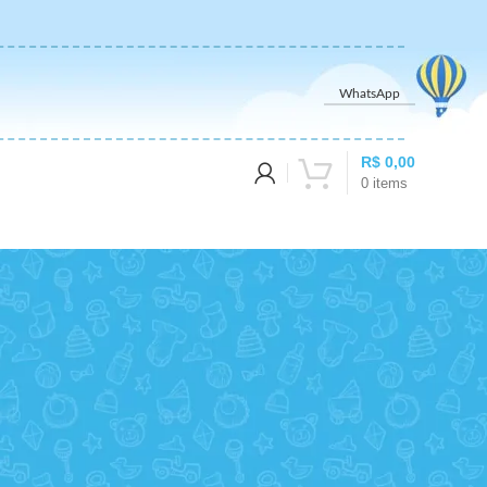
WhatsApp
R$
0,00
0
items
Exibindo um único resultado
12
18
24