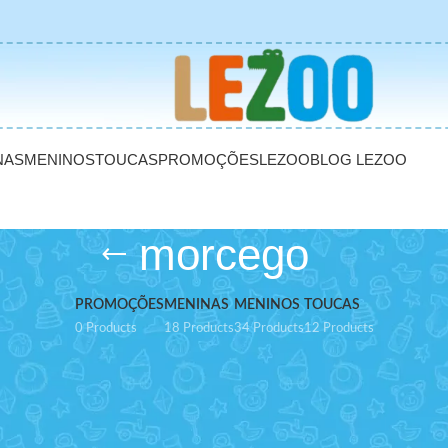
NAS
MENINOS
TOUCAS
PROMOÇÕES
LEZOO
BLOG LEZOO
morcego
PROMOÇÕES
MENINAS
MENINOS
TOUCAS
0 Products
18 Products
34 Products
12 Products
Show
9