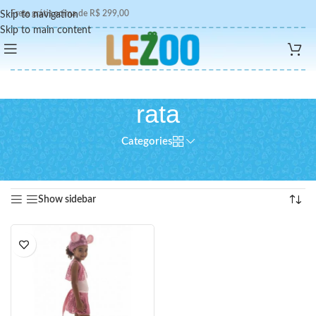
Frete grátis acima de R$ 299,00
Skip to navigation
Skip to main content
rata
Categories
Início
/
Produtos marcados com a tag “rata”
Exibindo um único resultado
Show sidebar