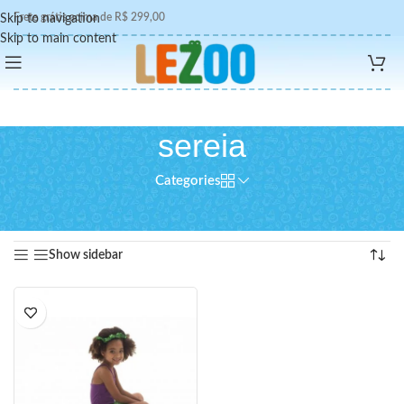
Frete grátis acima de R$ 299,00
Skip to navigation
Skip to main content
sereia
Categories
Início
/
Produtos marcados com a tag “sereia”
Exibindo um único resultado
Show sidebar