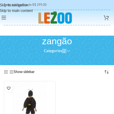
Frete grátis acima de R$ 299,00
Skip to navigation
Skip to main content
zangão
Categories
Início
/
Produtos marcados com a tag “zangão”
Exibindo um único resultado
Show sidebar