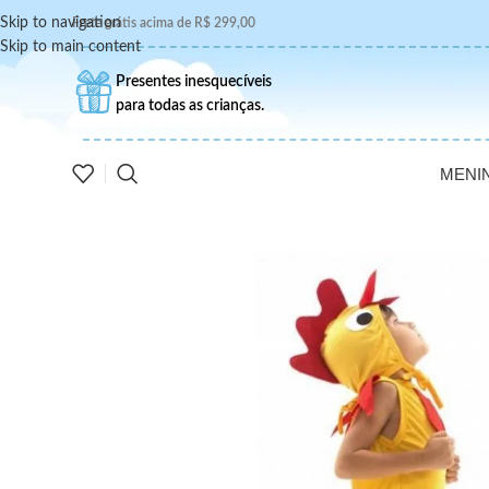
Skip to navigation
Frete grátis acima de R$ 299,00
Skip to main content
Presentes inesquecíveis
para todas as crianças.
MENI