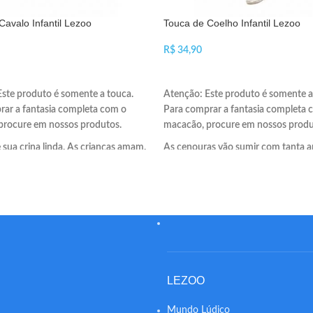
Cavalo Infantil Lezoo
Touca de Coelho Infantil Lezoo
R$
NAR AO CARRINHO
ADICIONAR AO CARRINHO
ste produto é somente a touca.
Atenção: Este produto é somente a
rar a fantasia completa com o
Para comprar a fantasia completa 
procure em nossos produtos.
macacão, procure em nossos produ
 sua crina linda. As crianças amam.
As cenouras vão sumir com tanta 
a touca muito legal com uma crina
As orelhas são enormes.
LEZOO
Mundo Lúdico