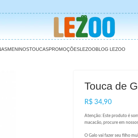
NAS
MENINOS
TOUCAS
PROMOÇÕES
LEZOO
BLOG LEZOO
Touca de Ga
R$
Atenção: Este produto é som
macacão, procure em nossos
O Galo vai fazer seu filho muit