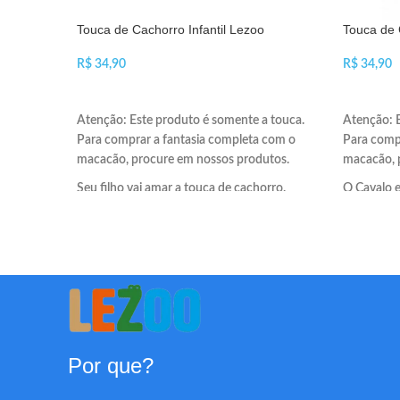
Touca de Cachorro Infantil Lezoo
Touca de 
R$
R$
ADICIONAR AO CARRINHO
ADICIO
Atenção: Este produto é somente a touca.
Atenção: E
Para comprar a fantasia completa com o
Para comp
macacão, procure em nossos produtos.
macacão, 
Seu filho vai amar a touca de cachorro.
O Cavalo e
O Cachorro é branco com pintas pretas. As
Ela tem um
orelhas e pintas são feitas em feltro.
enorme.
Por que?