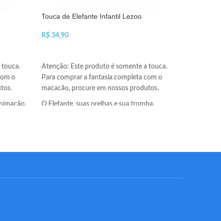
Touca de Elefante Infantil Lezoo
Touca de J
R$
R$
ADICIONAR AO CARRINHO
ADICIO
 touca.
Atenção: Este produto é somente a touca.
Atenção: E
com o
Para comprar a fantasia completa com o
Para compr
tos.
macacão, procure em nossos produtos.
macacão, 
animação.
O Elefante, suas orelhas e sua tromba.
O Jacaré é
piram com 
Só a touca 
adultos qu