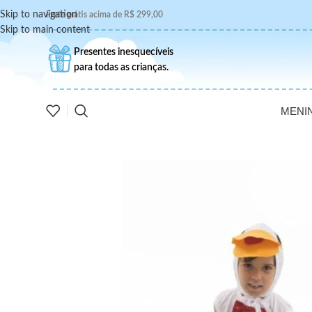
Skip to navigation
Frete grátis acima de R$ 299,00
Skip to main content
Presentes inesquecíveis
para todas as crianças.
MENI