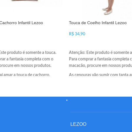
Cachorro Infantil Lezoo
Touca de Coelho Infantil Lezoo
R$
NAR AO CARRINHO
ADICIONAR AO CARRINHO
ste produto é somente a touca.
Atenção: Este produto é somente a
rar a fantasia completa com o
Para comprar a fantasia completa 
procure em nossos produtos.
macacão, procure em nossos produ
vai amar a touca de cachorro.
As cenouras vão sumir com tanta 
 é branco com pintas pretas. As
As orelhas são enormes.
intas são feitas em feltro.
LEZOO