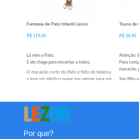
Fantasia de Pato Infantil Lezoo
Touca de 
R$
R$
VER OPÇÕES
ADICIO
Lá vem o Pato.
Atenção: E
E ele chega para encantar a todos.
Para comp
macacão, 
O macacão curto do Pato é feito de helanca
e leva um elástico suave nas pernas para um
Seu filho 
melhor caimento da fantasia.
O Cachorro
orelhas e p
A fantasia infantil de Pato Lezoo é fabricada
com helanca light. Um tecido leve, resistente
e flexível para maior conforto do seu filho.
Por que?