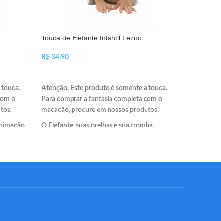
Touca de Elefante Infantil Lezoo
Touca de G
R$
R$
ADICIONAR AO CARRINHO
ADICIO
 touca.
Atenção: Este produto é somente a touca.
Atenção: E
com o
Para comprar a fantasia completa com o
Para compr
tos.
macacão, procure em nossos produtos.
macacão, 
animação.
O Elefante, suas orelhas e sua tromba.
O Galo vai 