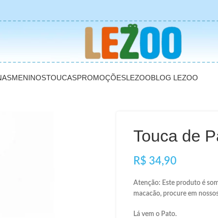
NAS
MENINOS
TOUCAS
PROMOÇÕES
LEZOO
BLOG LEZOO
Touca de Pa
R$
Atenção: Este produto é som
macacão, procure em nossos
Lá vem o Pato.