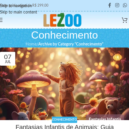
Frete grátis acima de R$ 299,00
Skip to navigation
Skip to main content
Conhecimento
Home
/
Archive by Category "Conhecimento"
07
JUL
CONHECIMENTO
Fantasias Infantis de Animais: Guia