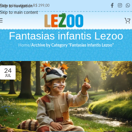
Frete grátis acima de R$ 299,00
Skip to navigation
Skip to main content
Fantasias infantis Lezoo
Home
/
Archive by Category "Fantasias infantis Lezoo"
Fantasias infantis Lezoo
24
JUL