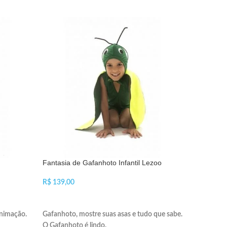
Fantasia de Gafanhoto Infantil Lezoo
Fantasia d
R$
R$
VER OPÇÕES
VER OP
animação.
Gafanhoto, mostre suas asas e tudo que sabe.
Gato, gato
O Gafanhoto é lindo.
As criança