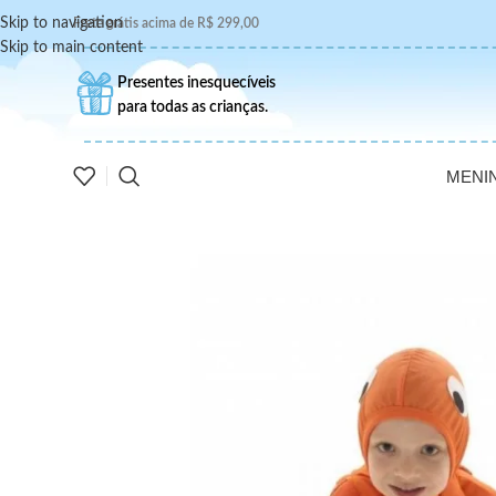
Skip to navigation
Frete grátis acima de R$ 299,00
Skip to main content
Presentes inesquecíveis
para todas as crianças.
MENI