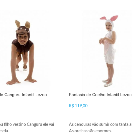
de Canguru Infantil Lezoo
Fantasia de Coelho Infantil Lezoo
R$
ÇÕES
VER OPÇÕES
 filho vestir o Canguru ele vai
As cenouras vão sumir com tanta 
egria.
As orelhas são enormes.