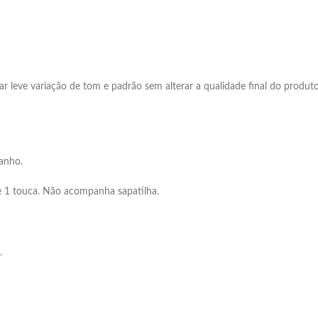
r leve variação de tom e padrão sem alterar a qualidade final do produt
anho.
e 1 touca. Não acompanha sapatilha.
.