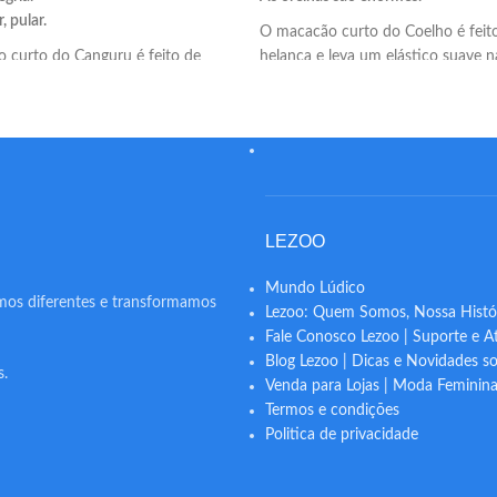
, pular.
O macacão curto do Coelho é feit
 curto do Canguru é feito de
helanca e leva um elástico suave n
leva um elástico suave nas pernas
para um melhor caimento da fantas
elhor caimento da fantasia.
A fantasia infantil de Coelho Lezoo
 infantil de Canguru Lezoo é
fabricada com helanca light. Um te
com helanca light. Um tecido leve,
resistente e flexível para maior co
 e flexível para maior conforto do
seu filho.
LEZOO
Mundo Lúdico
mos diferentes e transformamos
Lezoo: Quem Somos, Nossa Histór
Fale Conosco Lezoo | Suporte e A
Blog Lezoo | Dicas e Novidades so
s.
Venda para Lojas | Moda Feminin
Termos e condições
Politica de privacidade