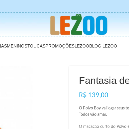
NAS
MENINOS
TOUCAS
PROMOÇÕES
LEZOO
BLOG LEZOO
Fantasia de
R$
O Polvo Boy vai jogar seus te
Todos vão amar.
O macacão curto do Polvo é 