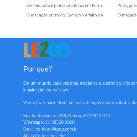
orelhas, rabo e pintas são feitos em feltro.
Pular, pular
O macacão curto do Cachorro é feito de
O macacão
helanca e leva um elástico suave nas pernas
helanca e 
para um melhor caimento da fantasia.
para um m
A fantasia infantil de Cachorro Lezoo é
A fantasia
fabricada com helanca light. Um tecido leve,
fabricada 
resistente e flexível para maior conforto do
resistente
seu filho.
seu filho.
Por que?
Em um mundo cada vez mais mecânico e eletrônico, nós so
imaginação em realidade.
Venha fazer parte desta volta aos tempos menos robotizado
Rua Santo Amaro, 298, Niterói, RJ 24340-040
Whatsapp: 21 98500 2020
Email: contato@lezoo.com.br
Aflalo Confecções Eireli