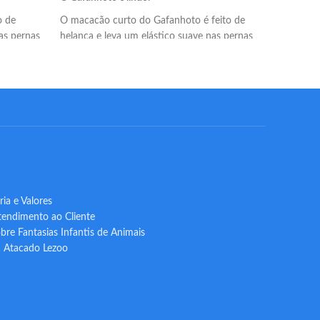
o de
O macacão curto do Gafanhoto é feito de
O macacão 
as pernas
helanca e leva um elástico suave nas pernas
e leva um 
ia.
para um melhor caimento da fantasia.
melhor cai
 é
A fantasia infantil de Gafanhoto Lezoo é
A fantasia
cido leve,
fabricada com helanca light. Um tecido leve,
com helanc
nforto do
resistente e flexível para maior conforto do
e flexível 
seu filho.
ia e Valores
tendimento ao Cliente
bre Fantasias Infantis de Animais
a Atacado Lezoo